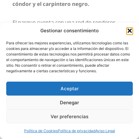
cóndor y el carpintero negro.
El parque cuenta con una red de senderos
Gestionar consentimiento
bien mantenidos que permiten a los visitantes
explorar sus maravillas naturales. Uno de los
Para ofrecer las mejores experiencias, utilizamos tecnologías como las
cookies para almacenar y/o acceder a la información del dispositivo. El
senderos más populares es el
Sendero
consentimiento de estas tecnologías nos permitirá procesar datos como
el comportamiento de navegación o las identificaciones únicas en este
Ventisquero Colgante, que conduce hasta
sitio. No consentir o retirar el consentimiento, puede afectar
negativamente a ciertas características y funciones.
un mirador desde donde se puede apreciar
el glaciar.
Otro sendero destacado es el
Aceptar
Sendero Los Carpinteros,
que ofrece una
Denegar
caminata a través del bosque lluvioso y la
Ver preferencias
posibilidad de observar aves.
Política de Cookies
Política de privacidad
Aviso Legal