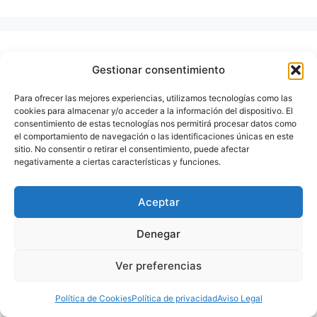
ARGENTINA
Gestionar consentimiento
Bolivia
Para ofrecer las mejores experiencias, utilizamos tecnologías como las
Brasil
cookies para almacenar y/o acceder a la información del dispositivo. El
consentimiento de estas tecnologías nos permitirá procesar datos como
Cataratas
el comportamiento de navegación o las identificaciones únicas en este
sitio. No consentir o retirar el consentimiento, puede afectar
Cerros
negativamente a ciertas características y funciones.
Chile
Aceptar
Ciudades
Colombia
Denegar
Ecuador
Ver preferencias
Gastronomía
Lagos
Política de Cookies
Política de privacidad
Aviso Legal