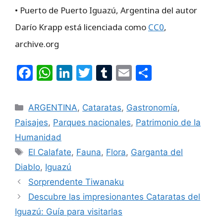
• Puerto de Puerto Iguazú, Argentina del autor
Darío Krapp está licenciada como
CC0
,
archive.org
F
W
Li
T
T
E
C
a
h
n
w
u
m
o
c
at
k
itt
m
ai
m
ARGENTINA
,
Cataratas
,
Gastronomía
,
e
s
e
er
bl
l
p
Paisajes
,
Parques nacionales
,
Patrimonio de la
b
A
dI
r
ar
Humanidad
o
p
n
tir
El Calafate
,
Fauna
,
Flora
,
Garganta del
o
p
Diablo
,
Iguazú
k
Sorprendente Tiwanaku
Descubre las impresionantes Cataratas del
Iguazú: Guía para visitarlas