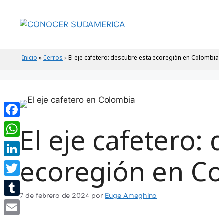
Inicio
»
Cerros
»
El eje cafetero: descubre esta ecoregión en Colombia
Facebook
El eje cafetero:
WhatsApp
ecoregión en C
LinkedIn
Twitter
7 de febrero de 2024
por
Euge Ameghino
Tumblr