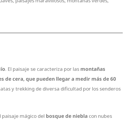
aves, paisajes maravillosos, montañas verdes,
ío
. El paisaje se caracteriza por las
montañas
oles de cera, que pueden llegar a medir más de 60
as y trekking de diversa dificultad por los senderos
l paisaje mágico del
bosque de niebla
con nubes