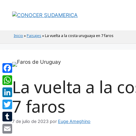
Saltar
al
contenido
Inicio
»
Paisajes
»
La vuelta a la costa uruguaya en 7 faros
Facebook
La vuelta a la 
WhatsApp
7 faros
LinkedIn
Twitter
7 de julio de 2023
por
Euge Ameghino
Tumblr