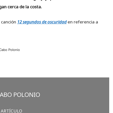
an cerca de la costa.
u canción
12 segundos de oscuridad
en referencia a
Cabo Polonio
ABO POLONIO
L ARTÍCULO