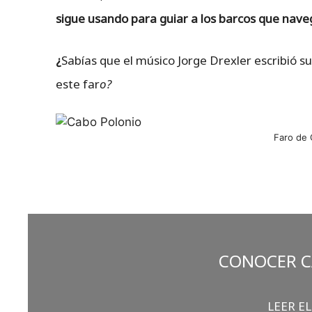
sigue usando para guiar a los barcos que naveg
¿
Sabías que el músico Jorge Drexler escribió s
este far
o?
Faro de 
CONOCER C
LEER E