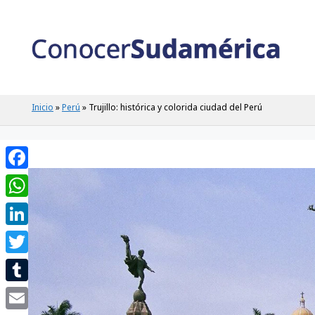
Saltar
al
contenido
Inicio
»
Perú
»
Trujillo: histórica y colorida ciudad del Perú
Facebook
WhatsApp
LinkedIn
Twitter
Tumblr