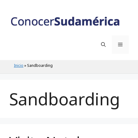
Saltar
al
contenido
Menú
Inicio
»
Sandboarding
Sandboarding