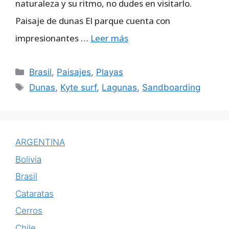
naturaleza y su ritmo, no dudes en visitarlo.
Paisaje de dunas El parque cuenta con
impresionantes …
Leer más
Categorías
Brasil
,
Paisajes
,
Playas
Etiquetas
Dunas
,
Kyte surf
,
Lagunas
,
Sandboarding
ARGENTINA
Bolivia
Brasil
Cataratas
Cerros
Chile