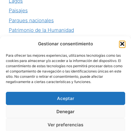
Lagos
Paisajes
Parques nacionales
Patrimonio de la Humanidad
Perú
Gestionar consentimiento
Playas
Para ofrecer las mejores experiencias, utilizamos tecnologías como las
Senderismo
cookies para almacenar y/o acceder a la información del dispositivo. El
consentimiento de estas tecnologías nos permitirá procesar datos como
Uruguay
el comportamiento de navegación o las identificaciones únicas en este
sitio. No consentir o retirar el consentimiento, puede afectar
negativamente a ciertas características y funciones.
Aceptar
Aviso Legal
-
Política de Privacidad
-
Política de
Denegar
Cookies
-
Personalizar Cookies
Ver preferencias
© 2026 CONOCER SUDAMERICA
• Creado con