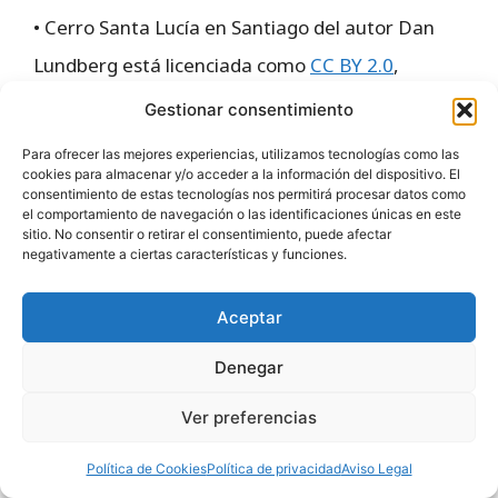
• Cerro Santa Lucía en Santiago del autor Dan
Lundberg está licenciada como
CC BY 2.0
,
Flickr.com
Gestionar consentimiento
• Barrio Lastarria en Santiago del autor
Para ofrecer las mejores experiencias, utilizamos tecnologías como las
lamblukas está licenciada como
CC0
, Flickr.com
cookies para almacenar y/o acceder a la información del dispositivo. El
consentimiento de estas tecnologías nos permitirá procesar datos como
• Palacio de la Moneda en Santiago del autor
el comportamiento de navegación o las identificaciones únicas en este
sitio. No consentir o retirar el consentimiento, puede afectar
Pablo Trincado está licenciada como
CC BY 2.0
,
negativamente a ciertas características y funciones.
Flickr.com
Aceptar
• Santiago de Chile del autor Go to Michelle
Celedon's profile Michelle Celedon
Denegar
Ver preferencias
Créditos de la imagen destacada:
• Santiago de Chile del autor Go to Michelle
Política de Cookies
Política de privacidad
Aviso Legal