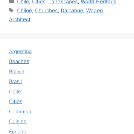
Categories
Chile
,
Cities
,
Landscapes
,
World Heritage
Tags
Chiloé
,
Churches
,
Dalcahue
,
Woden
Architect
Argentina
Beaches
Bolivia
Brasil
Chile
Cities
Colombia
Cuisine
Ecuador