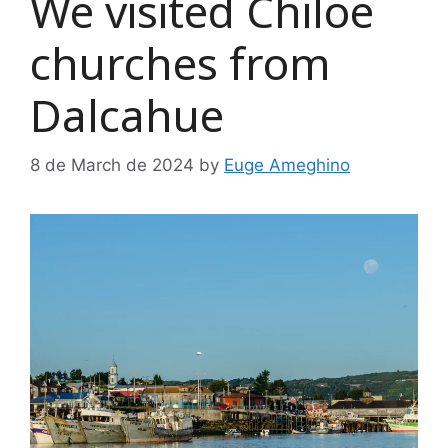
We visited Chiloe
churches from
Dalcahue
8 de March de 2024
by
Euge Ameghino