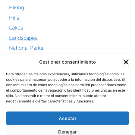
Hiking
Hills
Lakes
Landscapes
National Parks
Perú
Gestionar consentimiento
Uruguay
Para ofrecer las mejores experiencias, utilizamos tecnologías como las
Waterfalls
cookies para almacenar y/o acceder a la información del dispositivo. El
consentimiento de estas tecnologías nos permitirá procesar datos como
World Heritage
el comportamiento de navegación o las identificaciones únicas en este
sitio. No consentir o retirar el consentimiento, puede afectar
negativamente a ciertas características y funciones.
Aceptar
Aviso Legal
-
Política de Privacidad
-
Política de
Denegar
Cookies
-
Personalizar Cookies