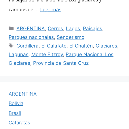
campos de …
Leer más
Categorías
ARGENTINA
,
Cerros
,
Lagos
,
Paisajes
,
Parques nacionales
,
Senderismo
Etiquetas
Cordillera
,
El Calafate
,
El Chaltén
,
Glaciares
,
Lagunas
,
Monte Fitzroy
,
Parque Nacional Los
Glaciares
,
Provincia de Santa Cruz
ARGENTINA
Bolivia
Brasil
Cataratas