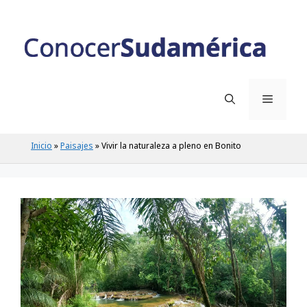
Saltar
al
contenido
Menú
Inicio
»
Paisajes
»
Vivir la naturaleza a pleno en Bonito