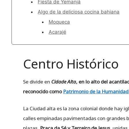
Fiesta de Yemanjá
Algo de la deliciosa cocina bahiana
Moqueca
Acarajé
Centro Histórico
Se divide en
Cidade Alta
, en lo alto del acantila
reconocido como
Patrimonio de la Humanidad
La Ciudad alta es la zona colonial donde hay igl
calles empinadas pavimentadas con grandes bl
plazas,
Praça da Sé y Terreiro de Jesus,
unidas 