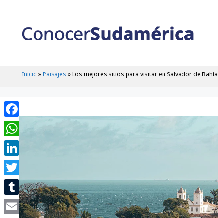
Saltar
al
contenido
Inicio
»
Paisajes
»
Los mejores sitios para visitar en Salvador de Bahía
Facebook
WhatsApp
LinkedIn
Twitter
Tumblr